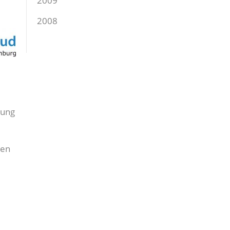
2009
2008
rung
gen